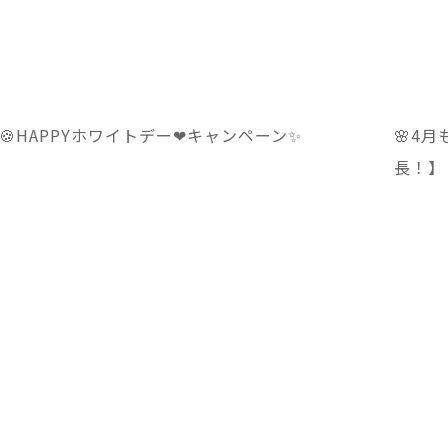
🍪HAPPYホワイトデー❤キャンペーン✨
🌸4
長！】