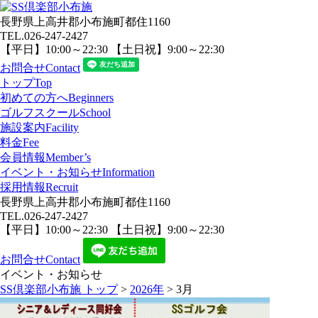
長野県上高井郡小布施町都住1160
TEL.
026-247-2427
【平日】10:00～22:30 【土日祝】9:00～22:30
お問合せ
Contact
トップ
Top
初めての方へ
Beginners
ゴルフスクール
School
施設案内
Facility
料金
Fee
会員情報
Member’s
イベント・お知らせ
Information
採用情報
Recruit
長野県上高井郡小布施町都住1160
TEL.
026-247-2427
【平日】10:00～22:30 【土日祝】9:00～22:30
お問合せ
Contact
イベント・お知らせ
SS倶楽部小布施 トップ
>
2026年
>
3月