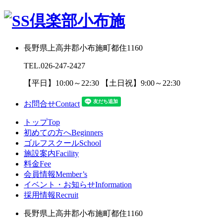
長野県上高井郡小布施町都住1160
TEL.
026-247-2427
【平日】10:00～22:30 【土日祝】9:00～22:30
お問合せ
Contact
トップ
Top
初めての方へ
Beginners
ゴルフスクール
School
施設案内
Facility
料金
Fee
会員情報
Member’s
イベント・お知らせ
Information
採用情報
Recruit
長野県上高井郡小布施町都住1160