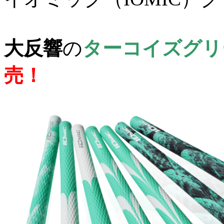
大反響
の
ターコイズグリ
売！